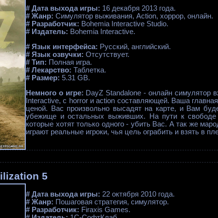
# Дата выхода игры:
16 декабря 2013 года.
# Жанр:
Симулятор выживания, Action, хоррор, онлайн.
# Разработчик:
Bohemia Interactive Studio.
# Издатель:
Bohemia Interactive.
# Язык интерфейса:
Русский, английский.
# Язык озвучки:
Отсутствует.
# Тип:
Полная игра.
# Лекарство:
Таблетка.
# Размер:
5.31 GB.
Немного о игре:
DayZ Standalone - онлайн симулятор в
Interactive, с horror и action составляющей. Ваша главн
ценой. Вас произвольно высадят на карте, и Вам буд
убежище и остальных выживших. На пути к свободе
которые хотят только одного - убить Вас. А так же мар
играют реальные игроки, чья цель ограбить и взять в пле
ilization 5
# Дата выхода игры:
22 октября 2010 года.
# Жанр:
Пошаговая стратегия, симулятор.
# Разработчик:
Firaxis Games.
# Издатель:
1С-СофтКлаб.