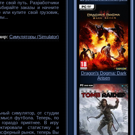
те свой путь. Разработчики
ыбирайте заказы и начните
 или купите свой грузовик,
ы...
анр:
Симуляторы (Simulator)
Dragon’s Dogma: Dark
Arisen
ьный симулятор, от студии
 смысл футбола. Теперь, по
гораздо приятнее. В игру
ктировали статистику и
ансферный рынок, теперь Вы