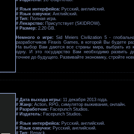
# Язык интерфейса:
Русский, английский.
# Язык озвучки:
Английский.
# Тип:
Полная игра.
# Лекарство:
Присутствует (SKIDROW).
# Размер:
2.20 GB.
Немного о игре:
Sid Meiers Civilization 5 - глобаль
разработчиков Firaxis Games, в которой Вы будете р
На выбор Вам даются все страны мира, выбрать из 
одну. И это государство Вам необходимо развить д
точнее до будущего.
Развивайте экономику, стройте новы
# Дата выхода игры:
11 декабря 2013 года.
# Жанр:
Action, RPG, симулятор выживания, онлайн.
# Разработчик:
Facepunch Studios.
# Издатель:
Facepunch Studios.
# Язык интерфейса:
Русский, английский.
# Язык озвучки:
Русский, английский.
# Тип:
Repack.