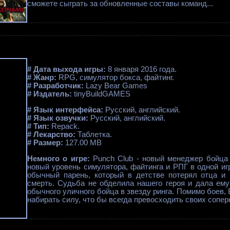
сможете сыграть за обновленные составы команд...
# Дата выхода игры:
8 января 2016 года.
# Жанр:
RPG, симулятор бокса, файтинг.
# Разработчик:
Lazy Bear Games
# Издатель:
tinyBuildGAMES
# Язык интерфейса:
Русский, английский.
# Язык озвучки:
Русский, английский.
# Тип:
Repack.
# Лекарство:
Таблетка.
# Размер:
127.00 MB
Немного о игре:
Punch Club - новый менеджер бойца 
новый уровень симулятора, файтинга и РПГ в одной иг
обычный парень, который в детстве потерял отца и 
смерть. Судьба не обделила нашего героя и дала ему
обычного уличного бойца в звезду ринга. Помимо боев,
набирать силу, что бы всегда превосходить своих соперн