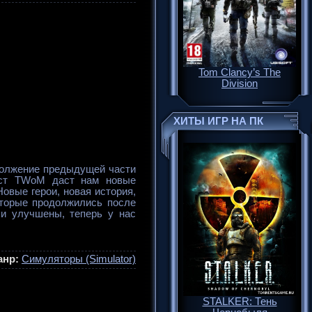
Tom Clancy’s The
Division
ХИТЫ ИГР НА ПК
родолжение предыдущей части
аст TWoM даст нам новые
овые герои, новая история,
оторые продолжились после
ли улучшены, теперь у нас
анр:
Симуляторы (Simulator)
STALKER: Тень