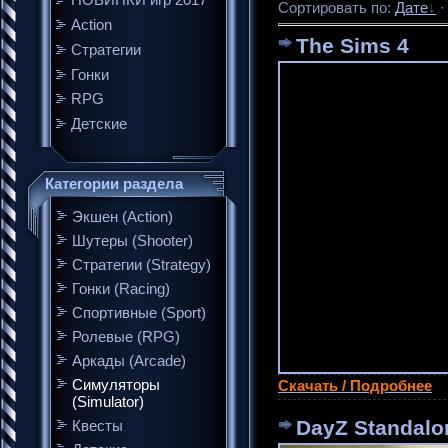
НОВИНКИ игр 2017
Сортировать по
:
Дате
Action
The Sims 4
Стратегии
Гонки
RPG
Детские
Категории раздела
Экшен (Action)
Шутеры (Shooter)
Стратегии (Strategy)
Гонки (Racing)
Спортивные (Sport)
Ролевые (RPG)
Аркады (Arcade)
Симуляторы
Скачать / Подробнее
(Simulator)
DayZ Standalo
Квесты