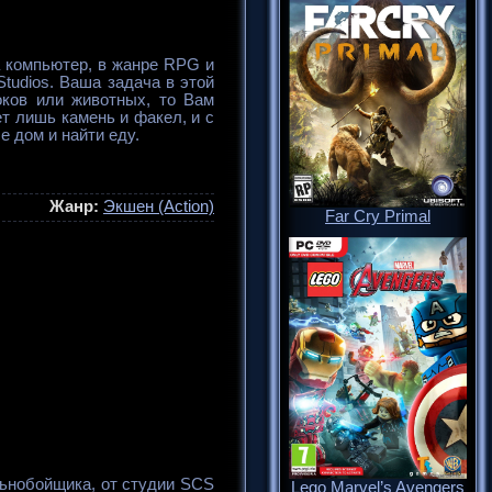
а компьютер, в жанре RPG и
Studios. Ваша задача в этой
оков или животных, то Вам
т лишь камень и факел, и с
 дом и найти еду.
Жанр:
Экшен (Action)
Far Cry Primal
альнобойщика, от студии SCS
Lego Marvel’s Avengers