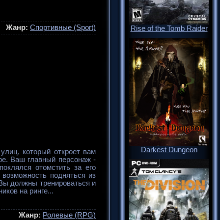
Жанр:
Спортивные (Sport)
Rise of the Tomb Raider
Darkest Dungeon
улиц, который откроет вам
ре. Ваш главный персонаж -
поклялся отомстить за его
 возможность подняться из
 Вы должны тренироваться и
иков на ринге...
Жанр:
Ролевые (RPG)