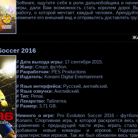
Software, ощутите себя в роли дальнобойщика и начни
игры, дали Вам возможность стать королем дорог. В
работу, о которой мечтает каждый человек. Арендуйте
измените его внешний вид и отправьтесь доставлять груз
Ж
Soccer 2016
# Дата выхода игры:
17 сентября 2015.
# Жанр:
Спорт, футбол.
# Разработчик:
PES Productions
# Издатель:
Konami Digital Entertainment
# Язык интерфейса:
Русский, английский.
# Язык озвучки:
Английский.
# Тип:
Репак.
# Лекарство:
Таблетка.
# Размер:
3.71 GB.
Немного о игре:
Pro Evolution Soccer 2016 - футбол
Konami. Спортивная игра, в которой раскроется весь
сравнению с предыдущей части игры, играть стало 
добавили новые команды и игроков. Подкорре
характеристики игроков. Так же был обновлен весь тр