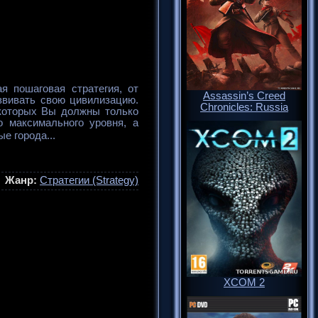
ная пошаговая стратегия, от
Assassin’s Creed
азвивать свою цивилизацию.
Chronicles: Russia
которых Вы должны только
о максимального уровня, а
е города...
Жанр:
Стратегии (Strategy)
XCOM 2