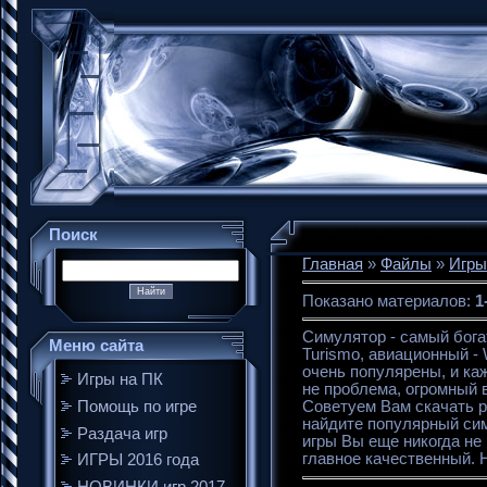
Поиск
Главная
»
Файлы
»
Игры
Показано материалов
:
1
Симулятор - самый бога
Меню сайта
Turismo, авиационный -
очень популярены, и к
Игры на ПК
не проблема, огромный в
Помощь по игре
Советуем Вам скачать р
найдите популярный сим
Раздача игр
игры Вы еще никогда не
главное качественный. Н
ИГРЫ 2016 года