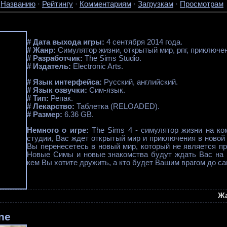
·
Названию
·
Рейтингу
·
Комментариям
·
Загрузкам
·
Просмотрам
# Дата выхода игры:
4 сентября 2014 года.
# Жанр:
Симулятор жизни, открытый мир, рпг, приключе
# Разработчик:
The Sims Studio.
# Издатель:
Electronic Arts.
# Язык интерфейса:
Русский, английский.
# Язык озвучки:
Сим-язык.
# Тип:
Репак.
# Лекарство:
Таблетка (RELOADED).
# Размер:
6.36 GB.
Немного о игре:
The Sims 4 - симулятор жизни на ком
студии, Вас ждет открытый мир и приключения в новой 
Вы перенесетесь в новый мир, который не является пр
Новые Симы и новые знакомства будут ждать Вас на 
кем Вы хотите дружить, а кто будет Вашим врагом до са
Ж
ne