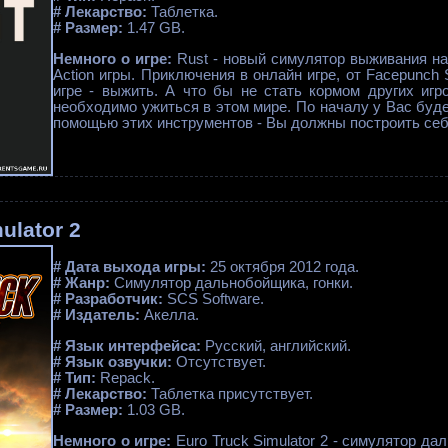
# Лекарство:
Таблетка.
# Размер:
1.47 GB.
Немного о игре:
Rust - новый симулятор выживания н
Action игры. Приключения в онлайн игре, от Facepunch 
игре - выжить. А что бы не стать кормом других игр
необходимо ужиться в этом мире. По началу у Вас буде
помощью этих инструментов - Вы должны построить себе
ulator 2
# Дата выхода игры:
25 октября 2012 года.
# Жанр:
Симулятор дальнобойщика, гонки.
# Разработчик:
SCS Software.
# Издатель:
Акелла.
# Язык интерфейса:
Русский, английский.
# Язык озвучки:
Отсутствует.
# Тип:
Repack.
# Лекарство:
Таблетка присутствует.
# Размер:
1.03 GB.
Немного о игре:
Euro Truck Simulator 2 - симулятор д