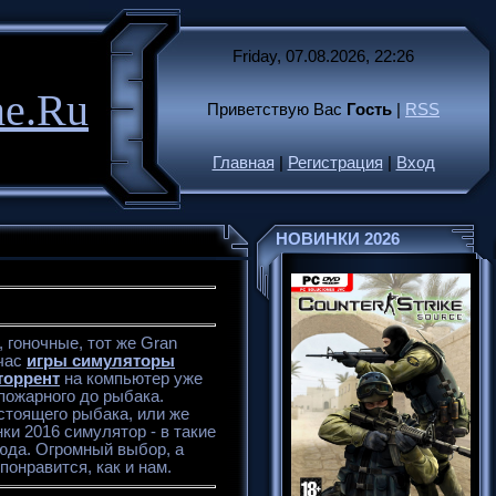
Friday, 07.08.2026, 22:26
me.Ru
Приветствую Вас
Гость
|
RSS
Главная
|
Регистрация
|
Вход
НОВИНКИ 2026
гоночные, тот же Gran
йчас
игры симуляторы
торрент
на компьютер уже
 пожарного до рыбака.
стоящего рыбака, или же
ки 2016 симулятор - в такие
юда. Огромный выбор, а
понравится, как и нам.