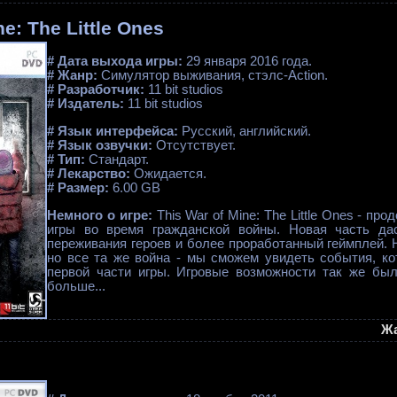
ne: The Little Ones
# Дата выхода игры:
29 января 2016 года.
# Жанр:
Симулятор выживания, стэлс-Action.
# Разработчик:
11 bit studios
# Издатель:
11 bit studios
# Язык интерфейса:
Русский, английский.
# Язык озвучки:
Отсутствует.
# Тип:
Стандарт.
# Лекарство:
Ожидается.
# Размер:
6.00 GB
Немного о игре:
This War of Mine: The Little Ones - п
игры во время гражданской войны. Новая часть д
переживания героев и более проработанный геймплей. Н
но все та же война - мы сможем увидеть события, к
первой части игры. Игровые возможности так же бы
больше...
Ж