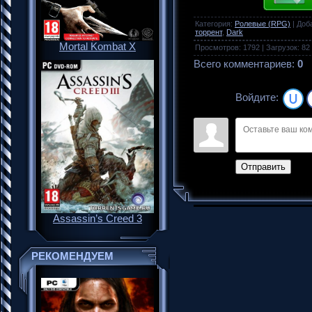
Категория
:
Ролевые (RPG)
|
Доб
торрент
,
Dark
Mortal Kombat X
Просмотров
:
1792
|
Загрузок
:
82
Всего комментариев
:
0
Войдите:
Отправить
Assassin’s Creed 3
РЕКОМЕНДУЕМ