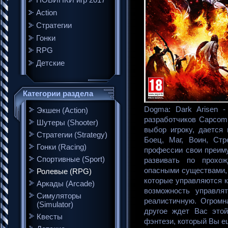
НОВИНКИ игр 2017
Action
Стратегии
Гонки
RPG
Детские
Категории раздела
Dogma: Dark Arisen -
Экшен (Action)
разработчиков Capcom
Шутеры (Shooter)
выбор игроку, дается 
Стратегии (Strategy)
Боец, Маг, Воин, Стр
Гонки (Racing)
профессии свои преим
Спортивные (Sport)
развивать по прохо
опасными существами, 
Ролевые (RPG)
которые управляются к
Аркады (Arcade)
возможность управля
Симуляторы
реалистичную. Огромн
(Simulator)
другое ждет Вас этой
Квесты
фэнтези, который Вы е