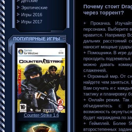
Детские
Почему стоит Drag
Эротические
через торрент?
Игры 2016
Игры 2017
+ Прокачка. Изучай
персонажа. Выберите в
нравится. Например В
ПОПУЛЯРНЫЕ ИГРЫ
дальних расстояний с
наносит мощные удары
+ Помощники. В игре д
проходить подземелья 
можно давать коман
слаженней.
+ Огромный мир. От сн
найдете чем заняться.
Вам скучать и с кажды
тактику и планировку б
+ Онлайн режим. Так 
объединитесь с р
возможность окунуться
Counter-Strike 1.6
будет награждена по з
+ Геймплей. Более 5
второстепенных задани