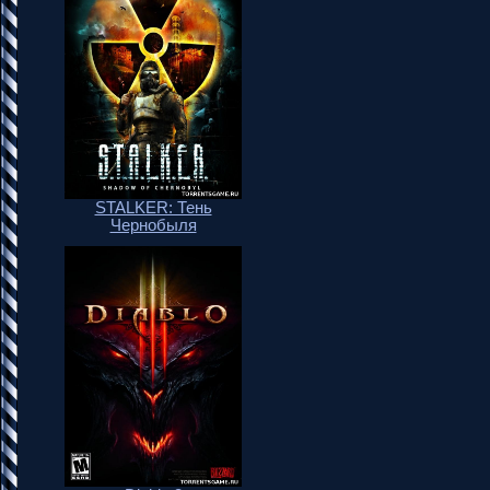
STALKER: Тень
Чернобыля