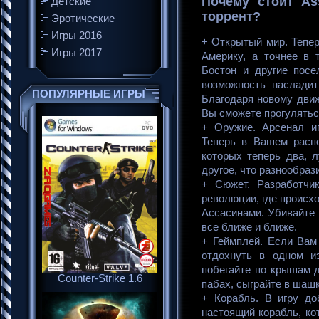
Почему стоит Ass
Детские
торрент?
Эротические
Игры 2016
+ Открытый мир. Тепер
Игры 2017
Америку, а точнее в т
Бостон и другие посе
возможность насладит
ПОПУЛЯРНЫЕ ИГРЫ
Благодаря новому движ
Вы сможете прогулятьс
+ Оружие. Арсенал и
Теперь в Вашем распо
которых теперь два, л
другое, что разнообраз
+ Сюжет. Разработчи
революции, где происх
Ассасинами. Убивайте 
все ближе и ближе.
+ Геймплей. Если Вам
отдохнуть в одном и
побегайте по крышам д
Counter-Strike 1.6
пабах, сыграйте в шаш
+ Корабль. В игру до
настоящий корабль, ко