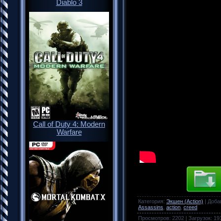
Diablo 3
Call of Duty 4: Modern
Warfare
Категория
:
Экшен (Action)
|
Доба
Assassins
,
action
,
creed
Просмотров
:
2202
|
Загрузок
:
19