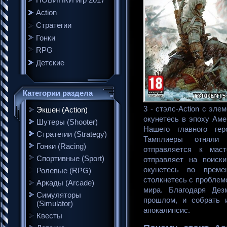
НОВИНКИ игр 2017
Action
Стратегии
Гонки
RPG
Детские
Категории раздела
3 - стэлс-Action с эле
Экшен (Action)
окунетесь в эпоху Ам
Шутеры (Shooter)
Нашего главного гер
Стратегии (Strategy)
Тамплиеры отняли 
Гонки (Racing)
отправляется к маст
Спортивные (Sport)
отправляет на поиск
окунетесь во врем
Ролевые (RPG)
столкнетесь с проблем
Аркады (Arcade)
мира. Благодаря Дез
Симуляторы
прошлом, и собрать 
(Simulator)
апокалипсис.
Квесты