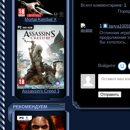
Всего комментариев
:
1
Поряд
Mortal Kombat X
1
tanya1009
Отличная игра!
продолжения э
бы хотелось.
Войдите:
Assassin’s Creed 3
Отправить
РЕКОМЕНДУЕМ