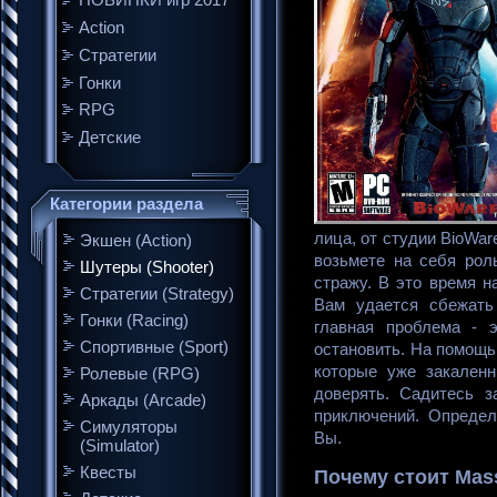
НОВИНКИ игр 2017
Action
Стратегии
Гонки
RPG
Детские
Категории раздела
лица, от студии BioWar
Экшен (Action)
возьмете на себя рол
Шутеры (Shooter)
стражу. В это время 
Стратегии (Strategy)
Вам удается сбежать
Гонки (Racing)
главная проблема - 
Спортивные (Sport)
остановить. На помощь
которые уже закален
Ролевые (RPG)
доверять. Садитесь з
Аркады (Arcade)
приключений. Определ
Симуляторы
Вы.
(Simulator)
Квесты
Почему стоит Mass