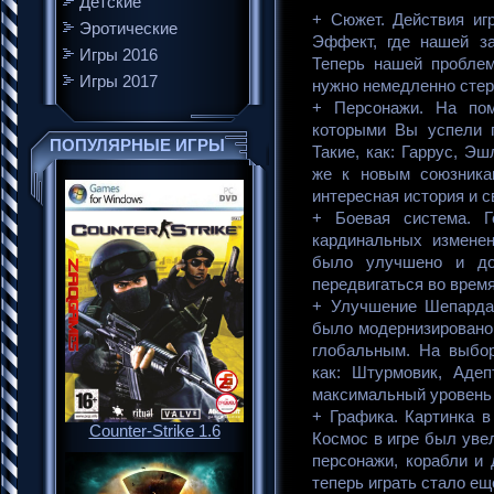
Детские
+ Сюжет. Действия иг
Эротические
Эффект, где нашей за
Игры 2016
Теперь нашей проблем
Игры 2017
нужно немедленно стер
+ Персонажи. На пом
которыми Вы успели 
ПОПУЛЯРНЫЕ ИГРЫ
Такие, как: Гаррус, Э
же к новым союзника
интересная история и с
+ Боевая система. Г
кардинальных измене
было улучшено и до
передвигаться во время
+ Улучшение Шепарда.
было модернизировано,
глобальным. На выбор
как: Штурмовик, Адеп
максимальный уровень 
+ Графика. Картинка в
Counter-Strike 1.6
Космос в игре был уве
персонажи, корабли и 
теперь играть стало ещ