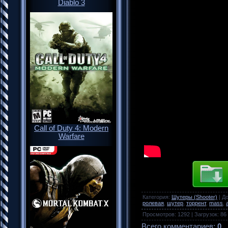
Diablo 3
Call of Duty 4: Modern
Warfare
Категория
:
Шутеры (Shooter)
|
Д
ролевая
,
шутер
,
торрент
,
mass
,
Просмотров
:
1292
|
Загрузок
:
86
Всего комментариев
:
0