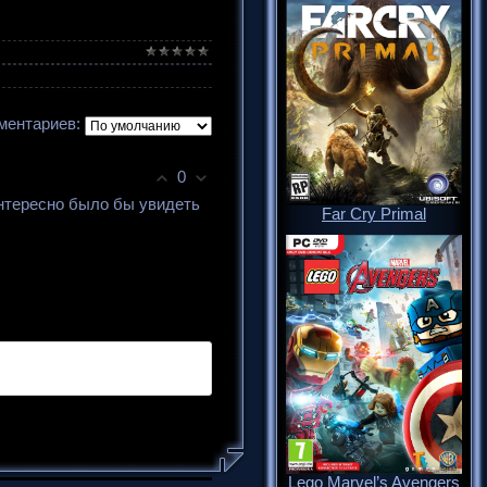
ментариев:
0
Интересно было бы увидеть
Far Cry Primal
Lego Marvel’s Avengers