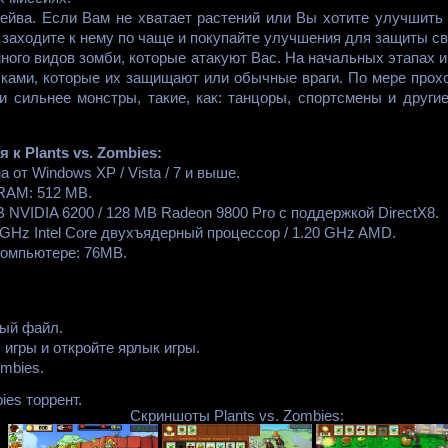
ейва. Если Вам не хватает растений или Вы хотите улучшить и
 заходите к нему по чаще и покупайте улучшения для защиты св
много видов зомби, которые атакуют Вас. На начальных этапах и
асками, которые их защищают или обычные враги. По мере прох
и сильнее монстры, такие, как: танцоры, спортсмены и други
к Plants vs. Zombies:
 от Windows XP / Vista / 7 и выше.
RAM: 512 MB.
 NVIDIA 6200 / 128 MB Radeon 9800 Pro с поддержкой DirectX8.
GHz Intel Core двухъядерный процессор / 1.20 GHz AMD.
компьютере: 76MB.
ный файл.
 игры и откройте ярлык игры.
ombies.
ies торрент.
Скриншоты Plants vs. Zombies: