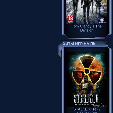
Tom Clancy’s The
Division
ХИТЫ ИГР НА ПК
STALKER: Тень