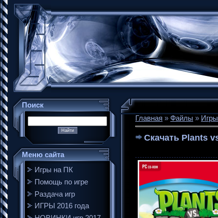
Поиск
Главная
»
Файлы
»
Игры
Скачать Plants v
Меню сайта
Игры на ПК
Помощь по игре
Раздача игр
ИГРЫ 2016 года