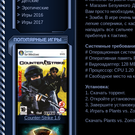
Детские
+ Магазин Безумного Д
Эротические
Вам просто необходим,
Игры 2016
+ Зомби. В игре очень 
Игры 2017
легкие соперники, с к
нападать все сильнее 
прибегнув к тактике.
ПОПУЛЯРНЫЕ ИГРЫ
Системные требования 
# Операционная система
# Оперативная память 
# Видеоадаптер: 128 MB
# Процессор: CPU 1.20 
# Свободное место на 
Установка:
1. Скачать торрент.
2. Откройте установоч
3. Завершите установку
4. Играть в Plants vs. Z
Counter-Strike 1.6
Скачать Plants vs. Zomb