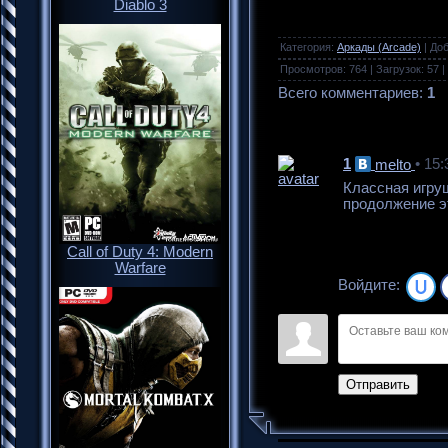
Diablo 3
Категория
:
Аркады (Arcade)
|
До
Просмотров
:
764
|
Загрузок
:
57
|
Всего комментариев
:
1
1
• 15:
melto
Классная игруш
продолжение эт
Call of Duty 4: Modern
Warfare
Войдите:
Отправить