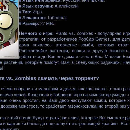
# Язык интерфейса:
Русский, английский.
# Язык озвучки:
Английский.
# Тип:
Игра.
# Лекарство:
Таблетка.
# Размер:
27 MB.
Немного о игре:
Plants vs. Zombies - популярная иг
стратегии, от разработчиков PopCap Games, для дет
дома началось вторжение зомби, которых стоит
Расставляйте растения, овощи и другую живность
добраться до Вашего дома и съесть Вас. Магазин Без
е растения, которые помогут Вам в следующих заданиях. Нач
ь!
ts vs. Zombies скачать через торрент?
 очень понравится малышам и детям, так как она не только раз
впечатлений. Красочная и забавная игра на компьютер уже дост
ния очень простая, на Ваш двор наступают зомби, которые х
 дорожке монстров, то сработает газонокосилка, но второй раз 
пятствий в игре будут играть растения, которые Вы сможете рас
 и картошки блока до подсолнуха и стреляющей крапивы. Все 
х миссиях.