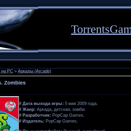
TorrentsGa
 на PC
»
Аркады (Arcade)
s. Zombies
# Дата выхода игры:
5 мая 2009 года.
# Жанр:
Аркада, детская, зомби.
# Разработчик:
PopCap Games.
# Издатель:
PopCap Games.