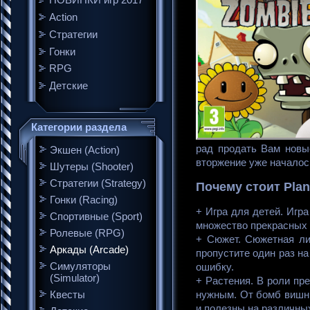
НОВИНКИ игр 2017
Action
Стратегии
Гонки
RPG
Детские
Категории раздела
рад продать Вам новы
Экшен (Action)
вторжение уже началос
Шутеры (Shooter)
Стратегии (Strategy)
Почему стоит Plan
Гонки (Racing)
+ Игра для детей. Игра
Спортивные (Sport)
множество прекрасных 
Ролевые (RPG)
+ Сюжет. Сюжетная ли
Аркады (Arcade)
пропустите один раз на
Симуляторы
ошибку.
(Simulator)
+ Растения. В роли пре
Квесты
нужным. От бомб вишни
и полезны на различны