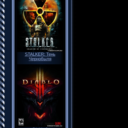
STALKER: Тень
Чернобыля