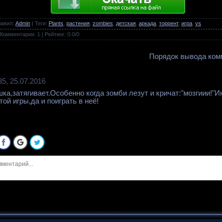
бавил
:
Admin
|
Теги
:
Plants
,
растения
,
zombies
,
детская
,
аркада
,
торрент
,
игра
,
vs
Комментарии
:
1
|
Рейтинг
:
0.0
/
0
Порядок вывода ком
35, 25.07.2016
ка,затягивает.Особенно когда зомби лезут и кричат:"мозгиии!"
ой игры,да и поиграть в неё!