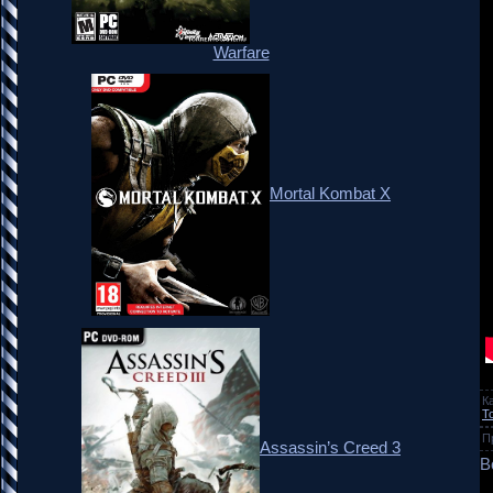
Warfare
Mortal Kombat X
К
T
П
Assassin’s Creed 3
В