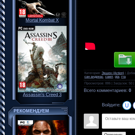
Mortal Kombat X
Категория
:
Экшен (Action)
|
Доба
сан андреас
,
самп
,
gta
,
гта
Просмотров
:
886
|
Загрузок
:
50
|
Всего комментариев
:
0
Assassin’s Creed 3
Войдите:
РЕКОМЕНДУЕМ
Отправить