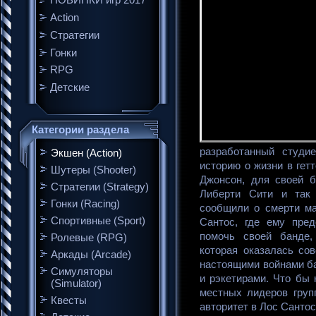
НОВИНКИ игр 2017
Action
Стратегии
Гонки
RPG
Детские
Категории раздела
разработанный студие
Экшен (Action)
историю о жизни в гет
Шутеры (Shooter)
Джонсон, для своей 
Стратегии (Strategy)
Либерти Сити и так
Гонки (Racing)
сообщили о смерти ма
Спортивные (Sport)
Сантос, где ему пред
помочь своей банде,
Ролевые (RPG)
которая оказалась со
Аркады (Arcade)
настоящими войнами ба
Симуляторы
и рэкетирами. Что бы 
(Simulator)
местных лидеров груп
Квесты
авторитет в Лос Сантос