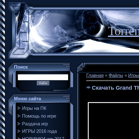
Torre
Поиск
Главная
»
Файлы
»
Игры
Скачать Grand Th
Меню сайта
Игры на ПК
Помощь по игре
Раздача игр
ИГРЫ 2016 года