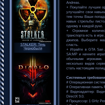
Andreas.
+ Покупайте лучшее ор
улучшайте свои навык
тем точны Ваши попада
навык стрельбы пистол
одному в каждой руке.
+ Огромное количе
транспорта есть в игре
джипов. Выберите ма
STALKER: Тень
сласть.
Чернобыля
+ Играйте в GTA San 
SA:MP и начните игра
обычными игроками.
несколько видов серв
стать настоящим полиц
Системные требования
# Операционная система
# Оперативная память
# Видеоадаптер: Вид
DirectX 9.0.
# Процессор: 1 GHz Pent