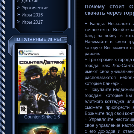
Детские
Почему стоит Gr
Эротические
скачать через тор
Игры 2016
Игры 2017
+ Банды. Несколько и
точнее гетто. Воюйте з
банд на войну, в кот
ПОПУЛЯРНЫЕ ИГРЫ
Нанимайте в свою гру
которую Вы можете по
районе.
+ Три огромных города 
города, как: Лос-Сант
имеют свои уникальны
располагаются небол
которые байкеры.
+ Покупайте недвижим
городам, которые Вы
элитного коттеджа ил
сможете приобрести а
Возьмите под свой конт
Counter-Strike 1.6
+ Управляйте настоящи
свое управление насто
с его доходов и стан